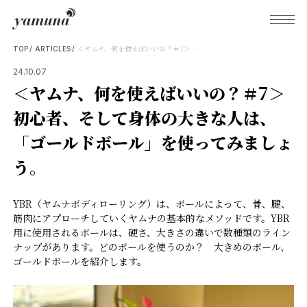
＜ヤムナ、何を使えばいいの？＃7＞初心者、そして身体の大きな人は、「ゴールドボール」を使ってみましょう。
TOP
ARTICLES
24.10.07
＜ヤムナ、何を使えばいいの？＃7＞
What's Yamuna?
初心者、そして身体の大きな人は、
「ゴールドボール」を使ってみましょ
Try Yamuna
う。
The Yamuna Methods
YBR（ヤムナボディローリング）は、ボールによって、骨、腱、
筋肉にアプローチしていくヤムナの基本的なメソッドです。YBR
用に使用されるボールは、硬さ、大きさの違いで数種類のライン
Journal
ナップがあります。どのボールを使うのか？ 大きめのボール、
ゴールドボールを紹介します。
Inquiries