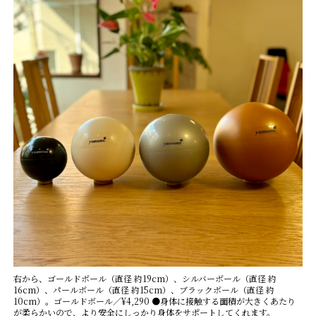
FAQ
Practitioners site
右から、ゴールドボール（直径 約19cm）、シルバーボール（直径 約
16cm）、パールボール（直径 約15cm）、ブラックボール（直径 約
10cm）。ゴールドボール／¥4,290 ●身体に接触する面積が大きくあたり
が柔らかいので、より安全にしっかり身体をサポートしてくれます。