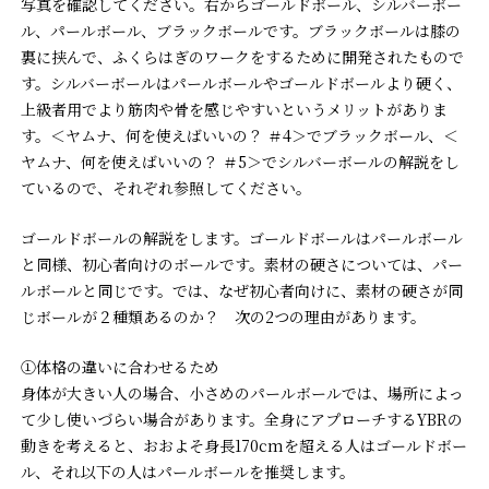
写真を確認してください。右からゴールドボール、シルバーボー
ル、パールボール、ブラックボールです。ブラックボールは膝の
裏に挟んで、ふくらはぎのワークをするために開発されたもので
す。シルバーボールはパールボールやゴールドボールより硬く、
上級者用でより筋肉や骨を感じやすいというメリットがありま
す。＜ヤムナ、何を使えばいいの？ ＃4＞でブラックボール、＜
ヤムナ、何を使えばいいの？ ＃5＞でシルバーボールの解説をし
ているので、それぞれ参照してください。
ゴールドボールの解説をします。ゴールドボールはパールボール
と同様、初心者向けのボールです。素材の硬さについては、パー
ルボールと同じです。では、なぜ初心者向けに、素材の硬さが同
じボールが２種類あるのか？ 次の2つの理由があります。
①体格の違いに合わせるため
身体が大きい人の場合、小さめのパールボールでは、場所によっ
て少し使いづらい場合があります。全身にアプローチするYBRの
動きを考えると、おおよそ身長170cmを超える人はゴールドボー
ル、それ以下の人はパールボールを推奨します。