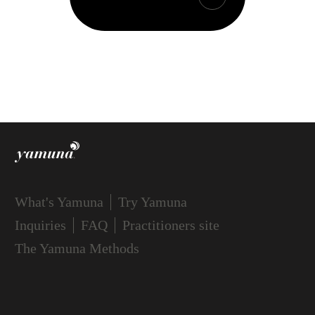
What's Yamuna
Try Yamuna
Inquiries
FAQ
Practitioners site
The Yamuna Methods