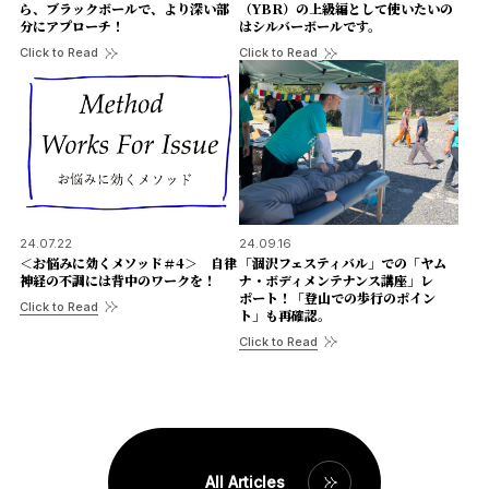
ら、ブラックボールで、より深い部
（YBR）の上級編として使いたいの
分にアプローチ！
はシルバーボールです。
Click to Read
Click to Read
24.07.22
24.09.16
＜お悩みに効くメソッド＃4＞ 自律
「涸沢フェスティバル」での「ヤム
神経の不調には背中のワークを！
ナ・ボディメンテナンス講座」レ
ポート！「登山での歩行のポイン
Click to Read
ト」も再確認。
Click to Read
All Articles