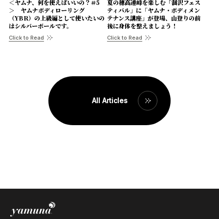
＜ヤムナ、何を使えばいいの？＃5
夏の穂高連峰を楽しむ「涸沢フェス
＞ ヤムナボディローリング
ティバル」に「ヤムナ・ボディメン
（YBR）の上級編として使いたいの
テナンス講座」が登場、山登りの前
はシルバーボールです。
後に身体を整えましょう！
Click to Read
Click to Read
All Articles