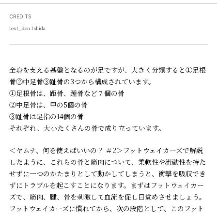
CREDITS
text_Ken Ishida
全身を支える基盤となるのが足ですが、大きく分類すると①足根
骨②中足骨③趾骨の3つから構成されています。
①足根骨は、距骨、踵骨など７個の骨
②中足骨は、甲の5個の骨
③趾骨は足指の14個の骨
それぞれ、大小たくさんの骨で成り立っています。
＜ヤムナ、何を使えばいいの？ ＃2＞フットウェイカーズで解説
したように、これらの骨と筋肉について、柔軟性や流動性を持た
せずに一つのかたまりとして動かしてしまうと、衝撃を吸収でき
ずにトラブルを起こすことになります。まずはフットウェイカー
ズで、筋肉、腱、骨を刺激して血流を促し目覚めさせましょう。
フットウェイカーズに慣れてから、次の段階として、このフット