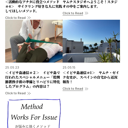
＜活動的なアナタに役立つメソッド
ヤムナスタジオへようこそ！スタジ
＃4＞ サイクリング好きな人に実践
オの中をご案内します。
してほしいメソッド。
Click to Read
Click to Read
25.05.23
25.05.15
＜イビサ島通信＃２＞ イビサ島で
＜イビサ島通信＃1＞ ヤムナ・ゼイ
行われたスペシャルメニュー「股関
ク女史が、スペインの自宅から近況
節置換手術の準備とリハビリに特化
報告！
したプログラム」の内容は？
Click to Read
Click to Read