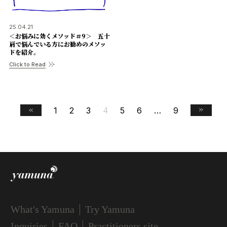
25.04.21
＜お悩みに効くメソッド＃9＞ 五十
肩で悩んでいる方にお勧めのメソッ
ドを紹介。
Click to Read
1
2
3
4
5
6
…
9
What's Yamuna
Try Yamuna
Inquiries
FAQ
Practitioners site