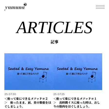
ARTICLES
What's Yamuna?
記事
Try Yamuna
The Yamuna Methods
Journal
25.07.30
25.07.25
＜座って楽にできるメソッド＃２
＜座って楽にできるメソッド＃１
＞ 座ったまま、肩、首の緊張をほ
＞ 長時間イスに座った時は、おし
Inquiries
ぐしましょう。
りの筋肉をほぐしましょう。