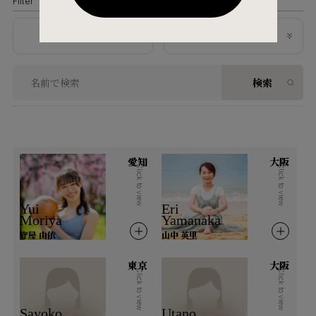
Filter
地域から探す
資格内容から探す
検索
北海道・東北
北海道
青森県
岩手県
宮城県
秋田県
山形県
福島県
愛知
大阪
Click to view
Click to view
関東
Yui
Eri
Moriya
Yamanaka
茨城県
栃木県
群馬県
埼玉県
守屋 由依
山中 英里
千葉県
東京都
神奈川県
東京
大阪
Click to view
Click to view
北陸
Sayoko
Utano