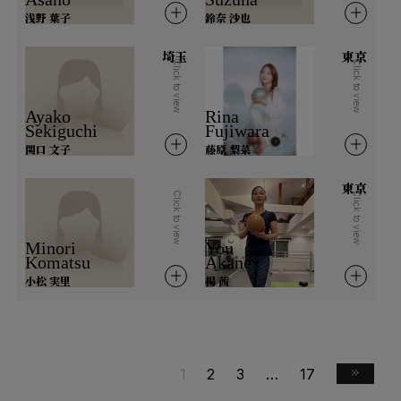
浅野 葉子
鈴奈 沙也
香港
埼玉
東京
Click to view
Click to view
Ayako
Rina
Sekiguchi
Fujiwara
関口 文子
藤原 梨菜
東京
Click to view
Click to view
Minori
You
Komatsu
Akane
小松 実里
楊 茜
1
2
3
…
17