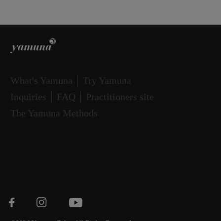
What's Yamuna
Try Yamuna
Inquiries
FAQ
Practitioners site
The Yamuna Methods