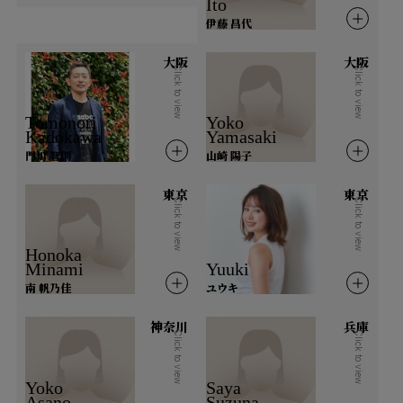
Ito
伊藤 昌代
鳥取県
島根県
岡山県
広島県
大阪
大阪
山口県
Click to view
Click to view
Tomonori
Yoko
四国
Kadokawa
Yamasaki
門川 智則
山崎 陽子
徳島県
香川県
愛媛県
高知県
東京
東京
Click to view
Click to view
九州・沖縄
Honoka
Minami
Yuuki
福岡県
佐賀県
長崎県
熊本県
南 帆乃佳
ユウキ
大分県
宮崎県
鹿児島県
沖縄県
神奈川
兵庫
Click to view
Click to view
海外
Yoko
Saya
Asano
Suzuna