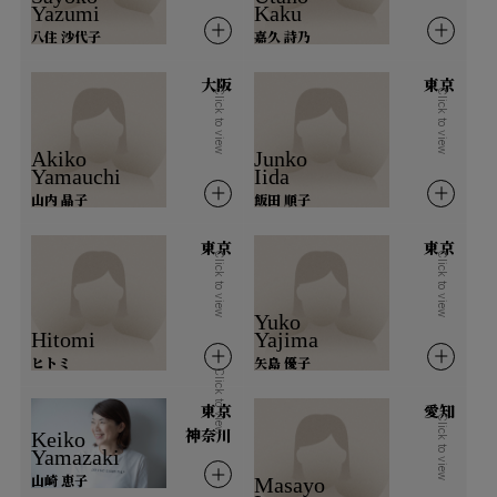
Yazumi
Kaku
八住 沙代子
嘉久 詩乃
新潟県
富山県
石川県
福井県
大阪
東京
Click to view
Click to view
中部
Akiko
Junko
Yamauchi
Iida
長野県
岐阜県
静岡県
愛知県
山内 晶子
飯田 順子
山梨県
東京
東京
Click to view
Click to view
近畿
Yuko
Hitomi
Yajima
三重県
滋賀県
京都府
大阪府
ヒトミ
矢島 優子
Click to view
兵庫県
奈良県
和歌山県
東京
愛知
Click to view
神奈川
Keiko
Yamazaki
中国
山崎 恵子
Masayo