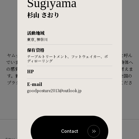
Sugiyama
NEAR ME
FAQ
杉山 さおり
近くでレッスンを探す
活動地域
Practitioners site
東京, 神奈川
プラクティショナーとは？
保有資格
ヤムナでは有資格者のことを認定「プラクティショナー」と呼ん
テーブルトリートメント、フットウェイカー、ボ
ディローリング
でいます。 自らも常にヤムナの「実践者」であることが、身体へ
の感覚と理解を深め、 よりよい指導に繋がるとヤムナでは考えま
HP
す。養成講習を受け、課題と試験に合格して認定を受けた全国の
プラクティショナーから、質の高いレッスンを是非お受けくださ
E-mail
い。
goodposture2013@outlook.jp
Contact