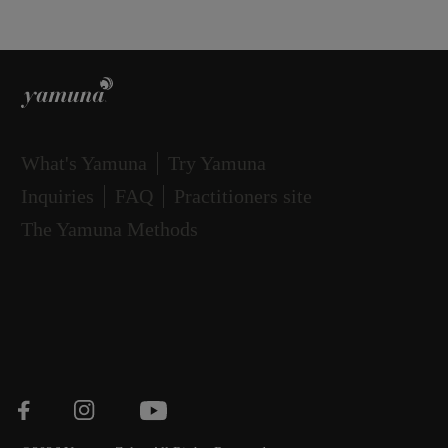
What's Yamuna
Try Yamuna
Inquiries
FAQ
Practitioners site
The Yamuna Methods