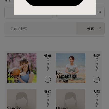
Filter
地域から探す
資格内容から探す
検索
北海道・東北
北海道
青森県
岩手県
宮城県
秋田県
山形県
福島県
愛知
大阪
Click to view
Click to view
関東
Yui
Eri
Moriya
Yamanaka
茨城県
栃木県
群馬県
埼玉県
守屋 由依
山中 英里
千葉県
東京都
神奈川県
東京
大阪
Click to view
Click to view
北陸
Sayoko
Utano