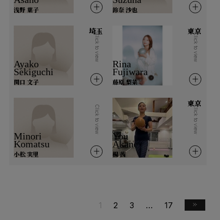
浅野 葉子
鈴奈 沙也
香港
埼玉
東京
Click to view
Click to view
Ayako
Rina
Sekiguchi
Fujiwara
関口 文子
藤原 梨菜
東京
Click to view
Click to view
Minori
You
Komatsu
Akane
小松 実里
楊 茜
1
2
3
…
17