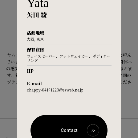
Yata
NEAR ME
FAQ
矢田 綾
近くでレッスンを探す
活動地域
Practitioners site
大阪, 東京
プラクティショナーとは？
保有資格
ヤムナでは有資格者のことを認定「プラクティショナー」と呼ん
フェイスセーバー、フットウェイカー、ボディロー
リング
でいます。 自らも常にヤムナの「実践者」であることが、身体へ
の感覚と理解を深め、 よりよい指導に繋がるとヤムナでは考えま
HP
す。養成講習を受け、課題と試験に合格して認定を受けた全国の
プラクティショナーから、質の高いレッスンを是非お受けくださ
E-mail
い。
chappy-04191220@ezweb.ne.jp
Contact