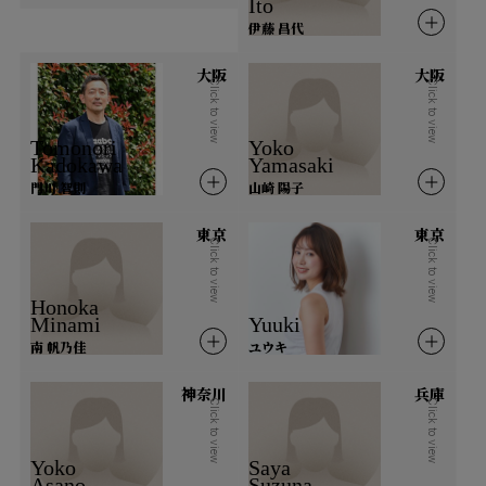
Ito
伊藤 昌代
鳥取県
島根県
岡山県
広島県
大阪
大阪
山口県
Click to view
Click to view
Tomonori
Yoko
四国
Kadokawa
Yamasaki
門川 智則
山崎 陽子
徳島県
香川県
愛媛県
高知県
東京
東京
Click to view
Click to view
九州・沖縄
Honoka
Minami
Yuuki
福岡県
佐賀県
長崎県
熊本県
南 帆乃佳
ユウキ
大分県
宮崎県
鹿児島県
沖縄県
神奈川
兵庫
Click to view
Click to view
海外
Yoko
Saya
Asano
Suzuna