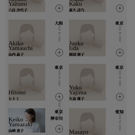
Yazumi
Kaku
八住 沙代子
嘉久 詩乃
新潟県
富山県
石川県
福井県
大阪
東京
Click to view
Click to view
中部
Akiko
Junko
Yamauchi
Iida
長野県
岐阜県
静岡県
愛知県
山内 晶子
飯田 順子
山梨県
東京
東京
Click to view
Click to view
近畿
Yuko
Hitomi
Yajima
三重県
滋賀県
京都府
大阪府
ヒトミ
矢島 優子
Click to view
兵庫県
奈良県
和歌山県
東京
愛知
Click to view
神奈川
Keiko
Yamazaki
中国
山崎 恵子
Masayo