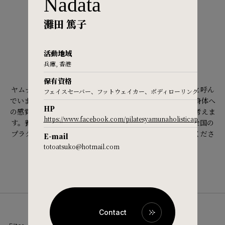
Nadata
NEAR ME
FAQ
灘田 篤子
近くでレッスンを探す
活動地域
Practitioners site
兵庫, 香港
プラクティショナーとは？
保有資格
ヤムナでは有資格者のことを認定「プラクティショナー」と呼ん
フェイスセーバー、フットウェイカー、ボディローリング
でいます。 自らも常にヤムナの「実践者」であることが、身体へ
HP
の感覚と理解を深め、 よりよい指導に繋がるとヤムナでは考えま
https://www.facebook.com/pilatesyamunaholisticapproach/
す。養成講習を受け、課題と試験に合格して認定を受けた全国の
プラクティショナーから、質の高いレッスンを是非お受けくださ
E-mail
い。
totoatsuko@hotmail.com
Contact