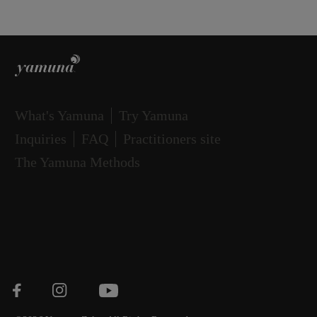
What's Yamuna
Try Yamuna
Inquiries
FAQ
Practitioners site
The Yamuna Methods