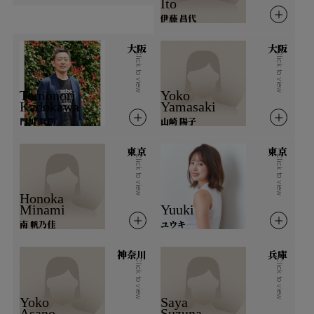
Ito
伊藤 昌代
鳥取県
島根県
岡山県
広島県
大阪
大阪
山口県
Click to view
Click to view
Tomonori
Yoko
四国
Kadokawa
Yamasaki
門川 智則
山崎 陽子
徳島県
香川県
愛媛県
高知県
東京
東京
Click to view
Click to view
九州・沖縄
Honoka
Minami
Yuuki
福岡県
佐賀県
長崎県
熊本県
南 帆乃佳
ユウキ
大分県
宮崎県
鹿児島県
沖縄県
神奈川
兵庫
Click to view
Click to view
海外
Yoko
Saya
Asano
Suzuna