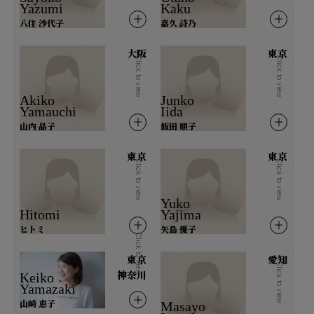
Yazumi
Kaku
八住 沙代子
嘉久 詩乃
新潟県
富山県
石川県
福井県
大阪
東京
Click to view
Click to view
中部
Akiko
Junko
Yamauchi
Iida
長野県
岐阜県
静岡県
愛知県
山内 晶子
飯田 順子
山梨県
東京
東京
Click to view
Click to view
近畿
Yuko
Hitomi
Yajima
三重県
滋賀県
京都府
大阪府
ヒトミ
矢島 優子
Click to view
兵庫県
奈良県
和歌山県
東京
愛知
Click to view
神奈川
Keiko
Yamazaki
中国
山崎 恵子
Masayo