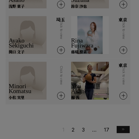
浅野 葉子
鈴奈 沙也
香港
埼玉
東京
Click to view
Click to view
Ayako
Rina
Sekiguchi
Fujiwara
関口 文子
藤原 梨菜
東京
Click to view
Click to view
Minori
You
Komatsu
Akane
小松 実里
楊 茜
1
2
3
…
17