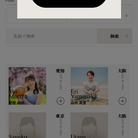
Filter
地域から探す
資格内容から探す
検索
北海道・東北
北海道
青森県
岩手県
宮城県
秋田県
山形県
福島県
愛知
大阪
Click to view
Click to view
関東
Yui
Eri
Moriya
Yamanaka
茨城県
栃木県
群馬県
埼玉県
守屋 由依
山中 英里
千葉県
東京都
神奈川県
東京
大阪
Click to view
Click to view
北陸
Sayoko
Utano