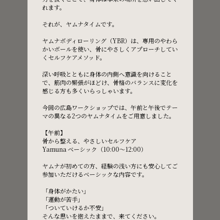
れます。
それが、ヤムナタイムです。
Regular Class
ヤムナボディローリング（YBR）は、専用のやわら
かいボールを使い、骨にやさしくアプローチしてい
レギュラーレッスンはこちら
くセルフケアメソッド。
深い呼吸とともに身体の内側へ意識を向けること
で、筋肉の緊張がほどけ、骨格のバランスに変化を
Book Now
感じる方も多くいらっしゃいます。
今回の広島ワークショップでは、午前と午後でテー
マの異なる2つのヤムナタイムをご用意しました。
【午前】
骨から整える、やさしいセルフケア
Yamuna ベーシック（10:00〜12:00）
Private Class
ヤムナが初めての方、経験の浅い方にも安心してご
参加いただけるベーシックな内容です。
プライベートレッスンはこちら
「身体がかたい」
「運動が苦手」
「ついていけるか不安」
Book Now
そんな思いを抱えたままで、来てください。