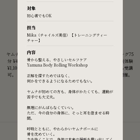
TRIAL
対象
FAQ
初心者でもOK
Yamuna Studio & Store
担当
Practitioners site
Mika（チャイルズ美佳）【トレーニングティー
チャー】
ヤムナスタジオとは？
内容
ヤムナ専門のスタジオ。 グループレッスン／ボディローリング75
骨から整える、やさしいセルフケア
分 ¥4,400(体験 ¥3,300)、 フットフィットネス30分 ¥1,925 (体験
Yamuna Body Rolling Workshop
¥1,100)ほか。各メソッドのプライベ ートレッスン (施術) も受講
可。 目的別のワークショップ (イベントレッスン)も 随時開催。
正解を探すためではなく、
何かをできるようになるためでもない。
入会金なし、 各種ヤムナボール、ウェアの購入可。
ヤムナが初めての方も、身体がかたくても、運動が
苦手でも大丈夫。
無理にがんばらなくていい。
ただ、今の自分の身体に、そっと耳を澄ませる時
間。
呼吸とともに、やわらかいヤムナボールに
骨を沈めていく。
力を抜くことで、身体は本来の場所を思い出してく