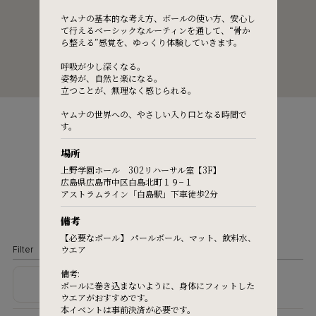
ヤムナの基本的な考え方、ボールの使い方、安心し
て行えるベーシックなルーティンを通して、“骨か
ら整える”感覚を、ゆっくり体験していきます。
呼吸が少し深くなる。
姿勢が、自然と楽になる。
立つことが、無理なく感じられる。
ヤムナの世界への、やさしい入り口となる時間で
す。
場所
EVENTS
上野学園ホール 302リハーサル室【3F】
広島県広島市中区白島北町１９−１
アストラムライン「白島駅」下車徒歩2分
イベント情報
備考
【必要なボール】 パールボール、マット、飲料水、
ウエア
Filter
備考:
メソッド別検索
ボールに巻き込まないように、身体にフィットした
ウエアがおすすめです。
本イベントは事前決済が必要です。