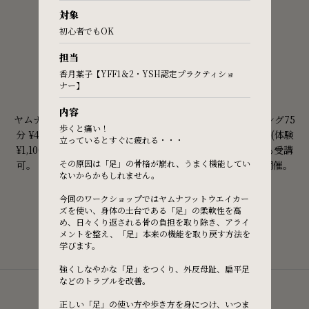
TRIAL
対象
FAQ
初心者でもOK
担当
Yamuna Studio & Store
Practitioners site
香月葉子【YFF1＆2・YSH認定プラクティショ
ナー】
ヤムナスタジオとは？
内容
ヤムナ専門のスタジオ。 グループレッスン／ボディローリング75
歩くと痛い！
分 ¥4,400(体験 ¥3,300)、 フットフィットネス30分 ¥1,925 (体験
立っているとすぐに疲れる・・・
¥1,100)ほか。各メソッドのプライベ ートレッスン (施術) も受講
その原因は「足」の骨格が崩れ、うまく機能してい
可。 目的別のワークショップ (イベントレッスン)も 随時開催。
ないからかもしれません。
入会金なし、 各種ヤムナボール、ウェアの購入可。
今回のワークショップではヤムナフットウエイカー
ズを使い、身体の土台である「足」の柔軟性を高
め、日々くり返される骨の負担を取り除き、アライ
メントを整え、「足」本来の機能を取り戻す方法を
学びます。
強くしなやかな「足」をつくり、外反母趾、扁平足
などのトラブルを改善。
正しい「足」の使い方や歩き方を身につけ、いつま