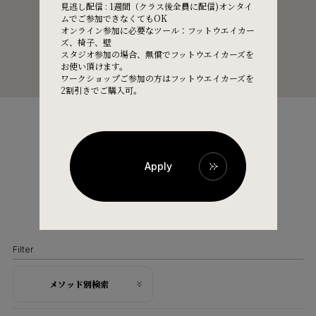
見逃し配信 : 1週間（クラス後全員に配信)オンタイ
ムでご参加できなくてもOK
オンライン参加に必要なツール：フットウエイカー
ズ、椅子、壁
スタジオ参加の場合、無償でフットウエイカーズを
お使い頂けます。
ワークショップご参加の方はフットウエイカーズを
2割引きでご購入可。
EVENTS
Apply
イベント情報
Filter
メソッド別検索