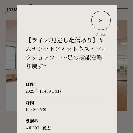
Close
【ライブ/見逃し配信あり】ヤ
What's Yamuna?
ムナフットフィットネス・ワー
クショップ ～足の機能を取
り戻す～
Try Yamuna
日程
The Yamuna Methods
2025 年 11月30日(日)
時間
Journal
10:30~12:30
STUDIO
受講料
Inquiries
￥8,800（税込）