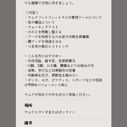
でも健康で元気に歩きましょう。
《 内容 》
Regular Class
・ヤムナフットフィットネスの専用ツールについて
・足の構造について
・ウォーキングテスト
レギュラーレッスンはこちら
・かかとを刺激し整える
・アーチを形成するため足の外側を再構築
・横アーチを発達させる
・つま先の強化とストレッチ
Book Now
〜こんな方におすすめ〜
・外反母趾、扁平足、足底筋膜炎
・O脚、X脚、ひざ痛、腰痛などでお悩みの方
・姿勢、歩行など日常動作の改善
・可動域を広げ、柔軟性を高めたい
・ダンス、ヨガ、ピラティス、スポーツなどの怪我
の予防&パフォーマンス向上
Private Class
ヤムナが初めての方もぜひご参加ください。
プライベートレッスンはこちら
場所
ヤムナスタジオまたはオンライン
備考
Book Now