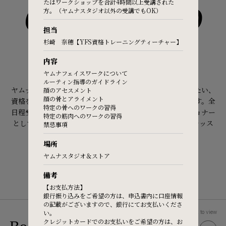
たはワークショップを合計4時間以上受講された
CERTIFIED
方。（ヤムナスタジオ以外の受講でもOK）
FAQ
担当
杉崎 奈穂【YFS資格トレーニングティーチャー】
資格を取得する
Practitioners site
内容
ヤムナフェイスワークについて
資格トレーニングとは？
ルーティン指導のガイドライン
ヤムナの各メソッドをより深く学びたい、周りの人に伝えたい、
顔のアセスメント
顔の骨とアライメント
資格を取得して仕事として提供したい方向けの養成講習です。全
特定の骨へのワークの習得
日程受講後、課題や試験に合格すると、認定プラクティショナー
特定の筋肉へのワークの習得
として活動が出来ます。プラクティショナーから4時間のレッス
禁忌事項
ンを事前に受ければ、どんな方でも受講可能です。
場所
ヤムナスタジオ＆ストア
備考
【お支払方法】
銀行振り込みをご希望の方は、申込書内に口座情報
の記載がございますので、銀行にてお支払いくださ
い。
Click to view
クレジットカードでのお支払いをご希望の方は、お
(YBR)