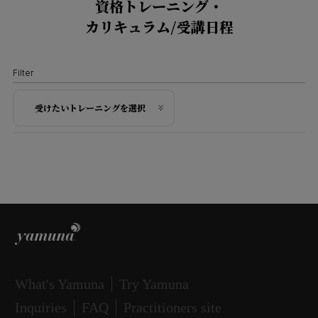
資格トレーニング・
220,000
トレーニング受講
参加条件
円
カリキュラム/受講日程
（税込）
Training Flow
Tuition Fee
Training Flow
期間
資格取得の流れ
事前にメソッド内容をご理解頂くた
受講料
Part 1 ： 5日間
資格取得の流れ
Filter
め、YFS認定プラクティショナーの
Terms & Conditions
Part 2 ： 5日間
STEP1
71,500
もとYFSのレッスン、プライベート
STEP1
円
参加条件
トレーニング受講
（税込）
受けたいトレーニングを選択
合計
セッション、ワークショップ（ヤム
トレーニング受講
Part 1／Part 2 ： 10日間
ナスタジオ以外・オンラインでも有
事前にメソッド内容をご理解頂くた
(合計60時間)
期間
期間
効）のいずれかを合計4時間以上受講
4日間
Terms & Conditions
め、YBR認定プラクティショナーの
4日間
※部分参加不可
された方
もとYBRのレッスン、プライベート
参加条件
合計
※Part1・Part2の分割受講はできません(リテイクを除
セッション、ワークショップ（ヤム
合計
(合計24時間)
く)
(合計24時間)
ナスタジオ以外・オンラインでも有
事前にメソッド内容をご理解頂くた
Training Flow
トレーニング内容
※部分参加不可
効）のいずれかを合計4時間以上受講
め、YBR認定プラクティショナーの
ヤムナボディローリングの原則と効果
※部分参加不可
資格取得の流れ
された方
もとYBRのレッスン、プライベート
ヤムナボールについて
トレーニング内容
トレーニング内容
基本的なワークのガイドライン
健康的なアライメントと機能の構築
セッション、ワークショップ（ヤム
What's Yamuna
Try Yamuna
STEP1
ヤムナフットフィットネスの効果と独自性
ヤムナにおける呼吸
側面の強化
ナスタジオ以外・オンラインでも有
Inquiries
FAQ
Practitioners site
フットウェイカーについて
トレーニング受講
Anatomy Uについて
高度な足部の再教育