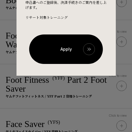
Body Rolling
申込書へのご登録後、決済手続きのご案内を差し上
げます。
ヤムナボディローリング / YBR 資格トレーニング
リサート対象トレーニング
Click to view
Foot Fitness
Part 1 Foot
(YFF)
Waker
Apply
ヤムナフットフィットネス / YFF Part 1 資格トレーニング
Click to view
Foot Fitness
Part 2 Foot
(YFF)
Tuition Fee
Saver
受講料
ヤムナフットフィットネス / YFF Part 2 資格トレーニング
385,000
円
（税込）
Click to view
Face Saver
(YFS)
Tuition Fee
ヤムナフェイスセイバー / YFS 資格トレーニング