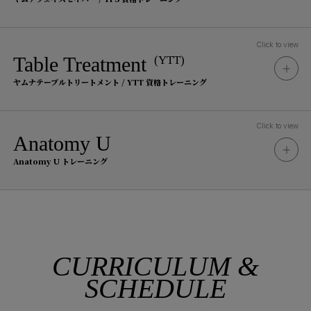
Terms & Conditions
受講料
参加条件
165,000
Click to view
Table Treatment
(YTT)
円
（税込）
事前にメソッド内容をご理解頂くた
ヤムナテーブルトリートメント / YTT 資格トレーニング
め、YBR認定プラクティショナーの
Tuition Fee
もとYBRのレッスン、プライベート
Terms & Conditions
受講料
Click to view
セッション、ワークショップ（ヤム
Anatomy U
参加条件
ナスタジオ以外・オンラインでも有
198,000
Anatomy U トレーニング
円
効）のいずれかを合計4時間以上受講
（税込）
事前にメソッド内容をご理解頂くた
Tuition Fee
された方
め、YFF Part 1 認定プラクティショ
受講料
ナーのもとYFFのレッスン、プライ
Terms & Conditions
176,000
ベートセッション、ワークショップ
参加条件
Training Flow
円
（税込）
（ヤムナスタジオ以外・オンライン
CURRICULUM &
Tuition Fee
資格取得の流れ
でも有効）のいずれかを合計4時間以
SCHEDULE
YFF Part 1 認定プラクティショナー
受講料
上受講された方
STEP1
Terms & Conditions