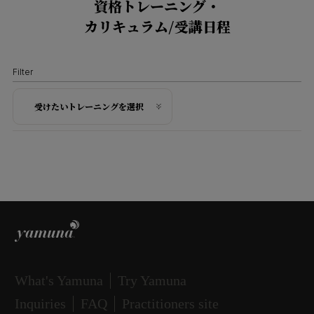
資格トレーニング・
220,000
トレーニング受講
参加条件
円
カリキュラム/受講日程
（税込）
Training Flow
Tuition Fee
Training Flow
期間
資格取得の流れ
事前にメソッド内容をご理解頂くた
受講料
Part 1 ： 5日間
資格取得の流れ
Filter
め、YFS認定プラクティショナーの
Terms & Conditions
Part 2 ： 5日間
STEP1
71,500
もとYFSのレッスン、プライベート
STEP1
円
参加条件
トレーニング受講
（税込）
受けたいトレーニングを選択
合計
セッション、ワークショップ（ヤム
トレーニング受講
Part 1／Part 2 ： 10日間
ナスタジオ以外・オンラインでも有
事前にメソッド内容をご理解頂くた
(合計60時間)
期間
期間
効）のいずれかを合計4時間以上受講
4日間
Terms & Conditions
め、YBR認定プラクティショナーの
4日間
※部分参加不可
された方
もとYBRのレッスン、プライベート
参加条件
合計
※Part1・Part2の分割受講はできません(リテイクを除
セッション、ワークショップ（ヤム
合計
(合計24時間)
く)
(合計24時間)
ナスタジオ以外・オンラインでも有
事前にメソッド内容をご理解頂くた
Training Flow
トレーニング内容
※部分参加不可
効）のいずれかを合計4時間以上受講
め、YBR認定プラクティショナーの
ヤムナボディローリングの原則と効果
※部分参加不可
資格取得の流れ
された方
もとYBRのレッスン、プライベート
ヤムナボールについて
トレーニング内容
トレーニング内容
基本的なワークのガイドライン
健康的なアライメントと機能の構築
セッション、ワークショップ（ヤム
What's Yamuna
Try Yamuna
STEP1
ヤムナフットフィットネスの効果と独自性
ヤムナにおける呼吸
側面の強化
ナスタジオ以外・オンラインでも有
Inquiries
FAQ
Practitioners site
フットウェイカーについて
トレーニング受講
Anatomy Uについて
高度な足部の再教育