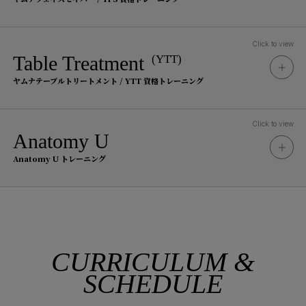
Terms & Conditions
受講料
参加条件
165,000
Click to view
Table Treatment
(YTT)
円
（税込）
事前にメソッド内容をご理解頂くた
ヤムナテーブルトリートメント / YTT 資格トレーニング
め、YBR認定プラクティショナーの
Tuition Fee
もとYBRのレッスン、プライベート
Terms & Conditions
受講料
Click to view
セッション、ワークショップ（ヤム
Anatomy U
参加条件
ナスタジオ以外・オンラインでも有
198,000
Anatomy U トレーニング
円
効）のいずれかを合計4時間以上受講
（税込）
事前にメソッド内容をご理解頂くた
Tuition Fee
された方
め、YFF Part 1 認定プラクティショ
受講料
ナーのもとYFFのレッスン、プライ
Terms & Conditions
176,000
ベートセッション、ワークショップ
参加条件
Training Flow
円
（税込）
（ヤムナスタジオ以外・オンライン
CURRICULUM &
Tuition Fee
資格取得の流れ
でも有効）のいずれかを合計4時間以
SCHEDULE
YFF Part 1 認定プラクティショナー
受講料
上受講された方
STEP1
Terms & Conditions