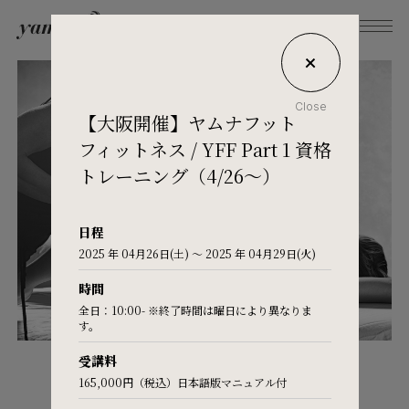
Close
【大阪開催】ヤムナフット
What's Yamuna?
フィットネス / YFF Part 1 資格
トレーニング（4/26～）
Try Yamuna
日程
2025 年 04月26日(土) 〜 2025 年 04月29日(火)
The Yamuna Methods
時間
全日：10:00- ※終了時間は曜日により異なりま
Journal
す。
受講料
GET
165,000円（税込）日本語版マニュアル付
Inquiries