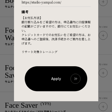
Body Rolling
https://studio-yampal.com/
ヤムナボディローリング / YBR 資格トレーニング
備考
【お支払方法】
銀行振り込みをご希望の方は、申込書内に口座情報
の記載がございますので、銀行にてお支払いくださ
Click to view
Foot Fitness
Part 1 Foot
(YFF)
い。
クレジットカードでのお支払いをご希望の方は、お
Waker
申込書へのご登録後、決済手続きのご案内を差し上
げます。
ヤムナフットフィットネス / YFF Part 1 資格トレーニング
リサート対象トレーニング
Click to view
Foot Fitness
Part 2 Foot
(YFF)
Tuition Fee
Saver
Apply
受講料
ヤムナフットフィットネス / YFF Part 2 資格トレーニング
385,000
円
（税込）
Click to view
Face Saver
(YFS)
Tuition Fee
ヤムナフェイスセイバー / YFS 資格トレーニング