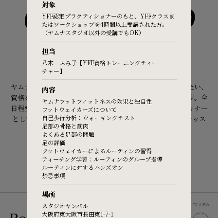
対象
CERTIFIED
YFF認定プラクティショナーのもと、YFFクラスま
FAQ
たはワークショップを4時間以上受講された方。
（ヤムナスタジオ以外の受講でもOK）
資格を取得する
担当
Practitioners site
八木 ふみ子【YFF資格トレーニングティー
チャー】
資格トレーニングとは？
ヤムナの各メソッドをより深く学びたい、周りの人に伝えたい、
内容
資格を取得して仕事として提供したい方向けの養成講習です。全
ヤムナフットフィットネスの効果と独自性
日程受講後、課題や試験に合格すると、認定プラクティショナー
フットウェイカーズについて
自己歩行分析：ウォーキングテスト
として活動が出来ます。プラクティショナーから4時間のレッス
足部の骨格と筋肉
ンを事前に受ければ、どんな方でも受講可能です。
よくある足部の問題
足の評価
フットウェイカーによるルーティンの習得
ティーチング学習：ルーティンのグループ指導
ルーティンに対するハンズオン
禁忌事項
場所
スタジオヤンパル
Click to view
大阪府東大阪市長田東1-7-1
(YBR)